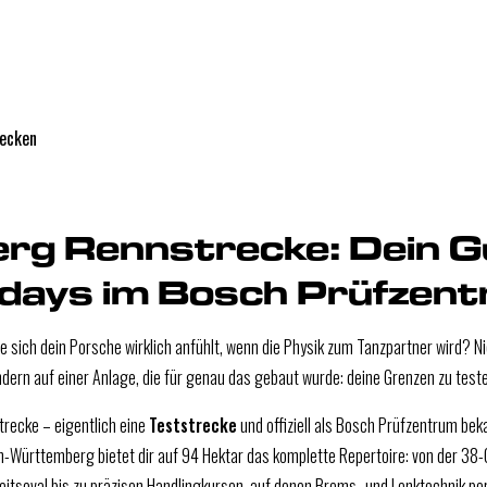
ecken
rg Rennstrecke: Dein Gu
days im Bosch Prüfzen
ie sich dein Porsche wirklich anfühlt, wenn die Physik zum Tanzpartner wird? Ni
ndern auf einer Anlage, die für genau das gebaut wurde: deine Grenzen zu teste
recke – eigentlich eine
Teststrecke
und offiziell als Bosch Prüfzentrum beka
n-Württemberg bietet dir auf 94 Hektar das komplette Repertoire: von der 38-
tsoval bis zu präzisen Handlingkursen, auf denen Brems- und Lenktechnik per