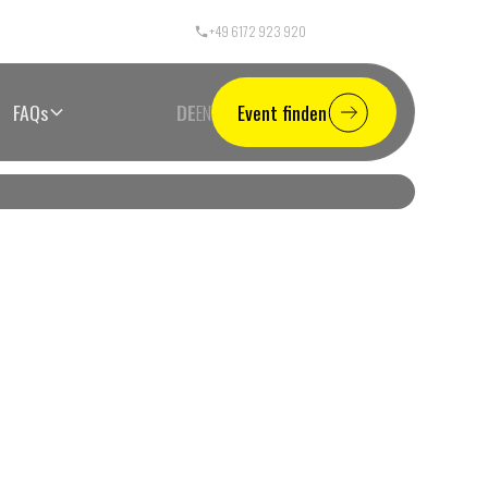
+49 6172 923 920
Call Center Germany
FAQs
DE
EN
Event finden
ke:
Test