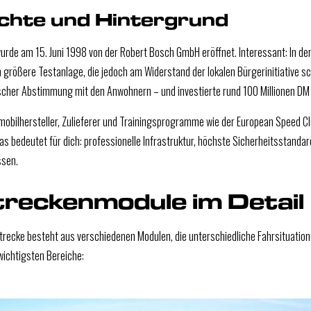
chte und Hintergrund
rde am 15. Juni 1998 von der Robert Bosch GmbH eröffnet. Interessant: In de
h größere Testanlage, die jedoch am Widerstand der lokalen Bürgerinitiative sc
scher Abstimmung mit den Anwohnern – und investierte rund 100 Millionen DM in
obilhersteller, Zulieferer und Trainingsprogramme wie der European Speed Clu
s bedeutet für dich: professionelle Infrastruktur, höchste Sicherheitsstandar
ssen.
treckenmodule im Detail
recke besteht aus verschiedenen Modulen, die unterschiedliche Fahrsituatione
 wichtigsten Bereiche: