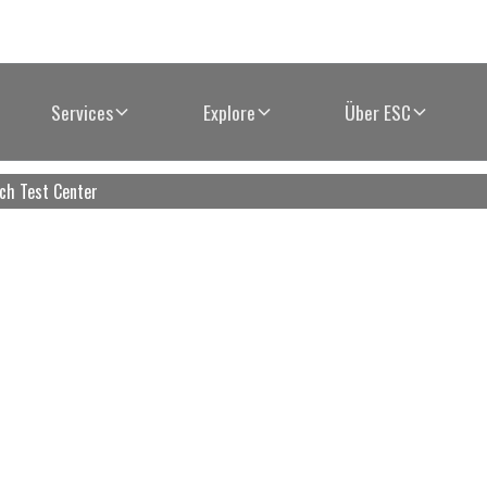
Services
Explore
Über ESC
ch Test Center
Rennstrecken
xberg Rennstrec
ckday am Bosch 