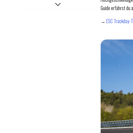
Deine Vorteile im Boxberg
Guide erfährst du 
ESC Trainingsformate am Boxberg
Das Perfektionstraining: Dein
→
ESC Trackday-T
Einstieg
Anfahrt und Lage
Dein nächster Schritt