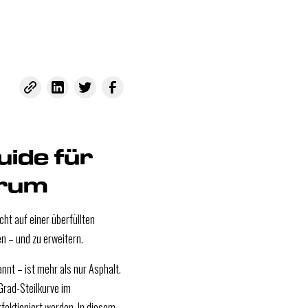
ide für
trum
cht auf einer überfüllten
n – und zu erweitern.
nnt – ist mehr als nur Asphalt.
Grad-Steilkurve im
fektioniert werden. In diesem