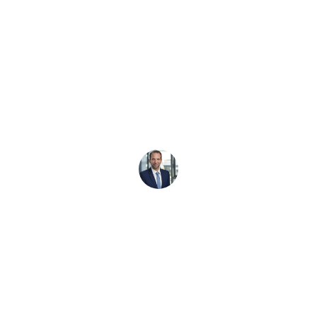
Center
und um die Rennstrecke Boxberg: Hochgeschwindigkeits-Oval, Handling-
ESC-Fahrtraining ab 895 €. Ihr Einstieg in das Trackday-Erlebnis mit Por
Kai Roggenland
18.05.2026
•
10
Minuten Lesezeit