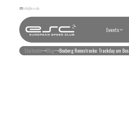
info@e-s-c.de
Events
Startseite
Blog
Boxberg Rennstrecke: Trackday am Bos
Bo
Tra