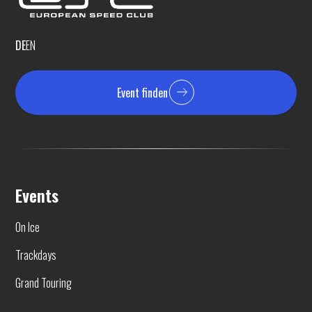
DE
EN
Event finden
Events
On Ice
Trackdays
Grand Touring