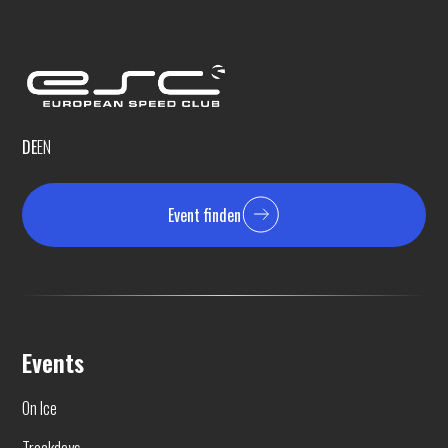
DE
EN
Event finden
Events
On Ice
Trackdays