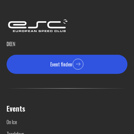
DE
EN
Event finden
Events
On Ice
Trackdays