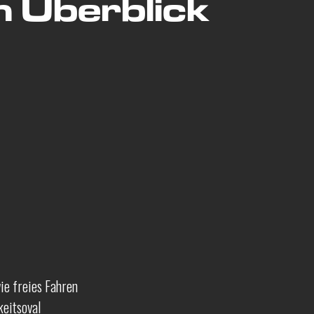
m Überblick
wie freies Fahren
eitsoval