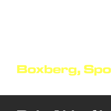
Ablaufplan
Boxberg, Spo
Ein ganztägiges Fahrertraining mit ca. 200 Trainingskilomete
Indy 500 Feeling im Oval und bewässerter Driftstation. Limitie