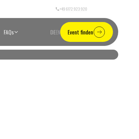
+49 6172 923 920
Call Center Germany
FAQs
DE
EN
Event finden