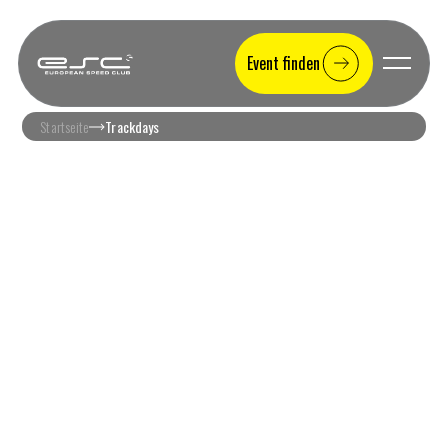
Event finden
Startseite
Trackdays
Rennstreckentraining & Trackdays in Europa
Dein Trackday
Sommer 2026