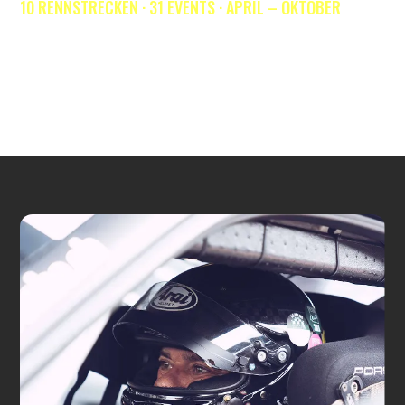
10 RENNSTRECKEN · 31 EVENTS · APRIL – OKTOBER
Alltag aus, Adrenalin an. Von der Nordschleife bis SPA: Wir bringen
dich auf die weltweit anspruchsvollsten Kurse. Erlebe maximale
Fahrzeit in über
60 CarForGo Porsche-Fahrzeugen
– inklusive
Profi-Coaching und Umbuchergarantie. Genieße deine „driven
moments“ in familiärer Atmosphäre unter Gleichgesinnten.