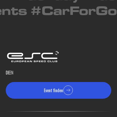
nts #CarForGo
DE
EN
Event finden